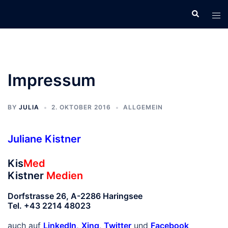
Zum
Inhalt
springen
Impressum
BY
JULIA
2. OKTOBER 2016
ALLGEMEIN
Juliane Kistner
Kis
Med
Kistner
Medien
Dorfstrasse 26, A-2286 Haringsee
Tel. +43 2214 48023
auch auf
LinkedIn,
Xing
,
Twitter
und
Facebook