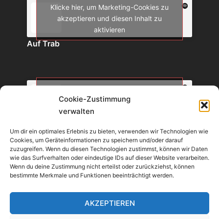
Klicke hier, um Marketing-Cookies zu
akzeptieren und diesen Inhalt zu
aktivieren
Auf Trab
Klicke hier, um Marketing-Cookies zu
Cookie-Zustimmung
akzeptieren und diesen Inhalt zu
verwalten
aktivieren
Geldmeisterin
Um dir ein optimales Erlebnis zu bieten, verwenden wir Technologien wie
Cookies, um Geräteinformationen zu speichern und/oder darauf
zuzugreifen. Wenn du diesen Technologien zustimmst, können wir Daten
wie das Surfverhalten oder eindeutige IDs auf dieser Website verarbeiten.
Wenn du deine Zustimmung nicht erteilst oder zurückziehst, können
Klicke hier, um Marketing-Cookies zu
bestimmte Merkmale und Funktionen beeinträchtigt werden.
akzeptieren und diesen Inhalt zu
aktivieren
AKZEPTIEREN
Die Börsenminute